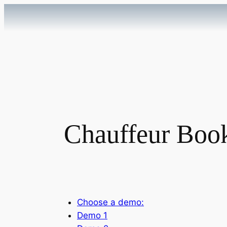
Vai
al
contenuto
Chauffeur Boo
Choose a demo:
Demo 1