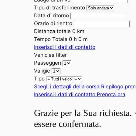
Tipo di trasferimento
Data di ritorno
Orario di rientro
Distanza totale
0
km
Tempo Totale
0
h
0
m
Inserisci i dati di contatto
Vehicles filter
Passeggeri
Valigie
Tipo
Scegli i dettagli della corsa
Riepilogo pre
Inserisci i dati di contatto
Prenota ora
Grazie per la Sua richiesta
essere confermata.