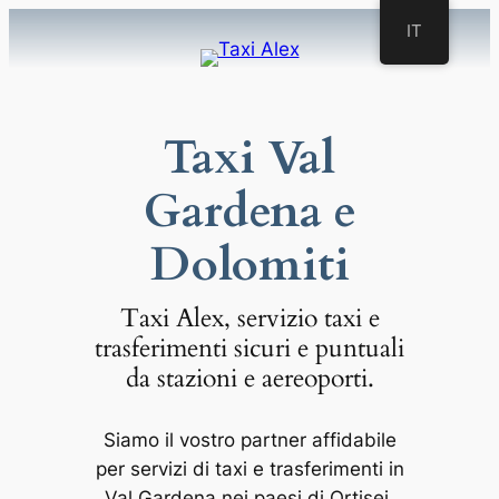
Vai
IT
al
contenuto
Taxi Val
Gardena e
Dolomiti
Taxi Alex, servizio taxi e
trasferimenti sicuri e puntuali
da stazioni e aereoporti.
Siamo il vostro partner affidabile
per servizi di taxi e trasferimenti in
Val Gardena nei paesi di Ortisei,